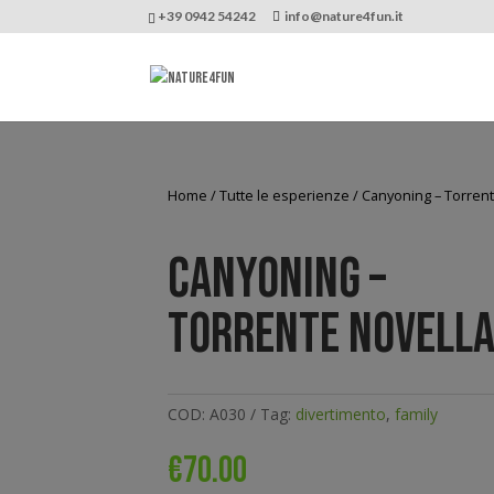
+39 0942 54242
info@nature4fun.it
Home
/
Tutte le esperienze
/ Canyoning – Torrent
Canyoning –
Torrente Novell
COD:
A030
Tag:
divertimento
,
family
€
70.00