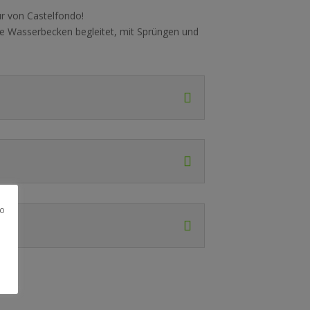
ur von Castelfondo!
e Wasserbecken begleitet, mit Sprüngen und
no