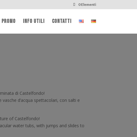
0 Elementi
PROMO
INFO UTILI
CONTATTI
aminata di Castelfondo!
vasche d’acqua spettacolari, con salti e
ture of Castelfondo!
cular water tubs, with jumps and slides to