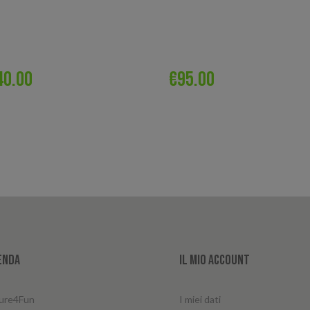
40.00
€
95.00
enda
Il mio account
ure4Fun
I miei dati