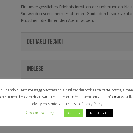
Ein unvergessliches Erlebnis inmitten der unberührten Nat
Sie werden von einem erfahrenen Guide durch spektakulär
Rutschen, die Ihnen den Atem rauben.
Dettagli tecnici
INGLESE
hiudendo questo messaggio acconsenti all’utilizzo dei cookies da parte nostra, a me
TEDESCO
che tu non decida di disattivarli. Per ulteriori informazioni consulta l’Informativa sulla
privacy presente su questo sito.
Privacy Policy
Cookie settings
Accetto
Non Accetto