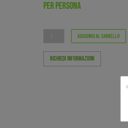
PER PERSONA
Canyoning
Aggiungi al carrello
-
Torrente
Novella
RICHIEDI INFORMAZIONI
quantità
C