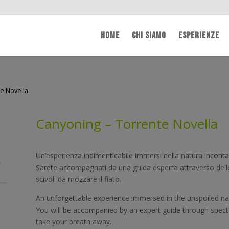
HOME
CHI SIAMO
ESPERIENZE
e Novella
Canyoning – Torrente Novella
a
Un’esperienza indimenticabile immersi nella natura incont
Sarete accompagnati da una guida esperta attraverso delle 
scivoli da mozzare il fiato.
An unforgettable experience immersed in the unspoiled na
You will be accompanied by an expert guide through specta
take your breath away.